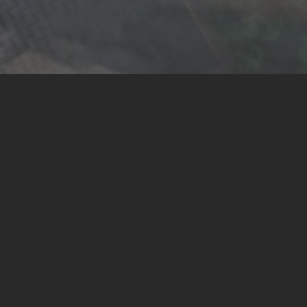
zas licznych podróży służbowych i kilku
e postanowiliśmy stworzyć miejsce które
zuć się u nas prawie „jak w domu”.
 części wspólnej znajdą Państwo punkt z
iętro). Szczegółowy opis lokali w zakładce