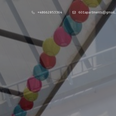
+48662853364
601apartments@gmail