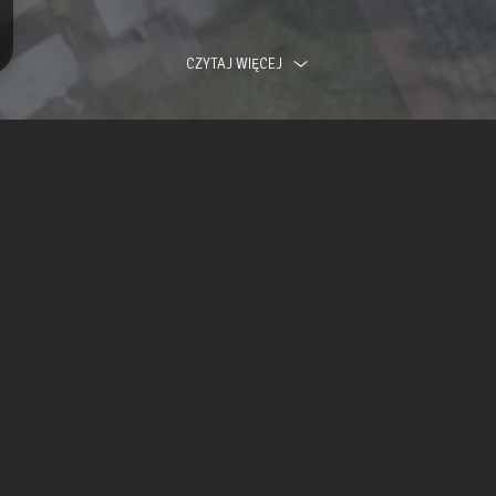
CZYTAJ WIĘCEJ
O nas
iadczeniem, wywodzącą się z branży nieruchomości. Podc
doświadczeń dotyczących zakwaterowania. Na ich podstawi
względem komfortu i wyposażenia. Tak by Goście mogli c
apartamentów usytuowanych w obrębie jednego obiektu. W
mieszczenie z pralką, żelazkiem i deską do prasowania (p
Apartamenty.