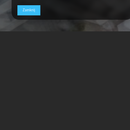
Zamknij
Jesteśmy firmą z dwudziestoletnim dośw
urlopów :) udało nam się zebrać sporo 
spełniłoby nasze oczekiwania pod 
601 Apartments
składa się z czterech 
niezbędnymi informacjami (parter) oraz po