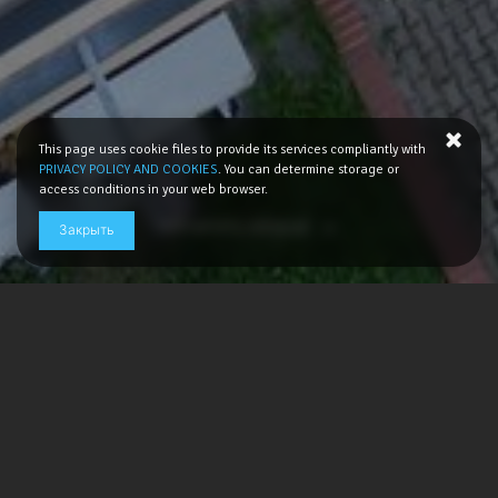
This page uses cookie files to provide its services compliantly with
PRIVACY POLICY AND COOKIES
. You can determine storage or
access conditions in your web browser.
ПРОЧИТАТЬ БОЛЬШЕ
Закрыть
О нас
Мы являемся компанией с двадцатилетним
опытом работы в сфере недвижимости. Во
время многих деловых поездок и нескольких
отпусков :) нам удалось накопить большой