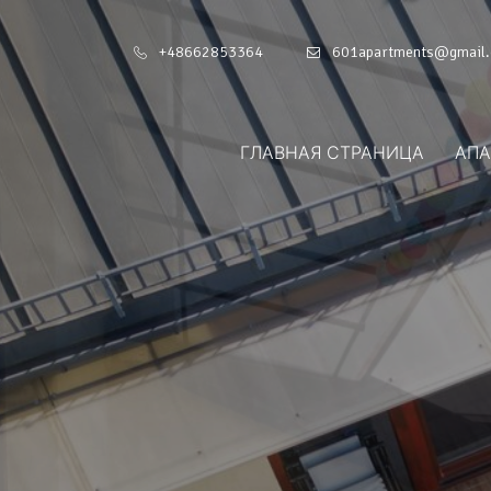
+48662853364
601apartments@gmail
ГЛАВНАЯ СТРАНИЦА
АП